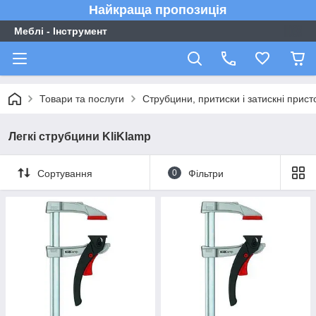
Найкраща пропозиція
Меблі - Інструмент
Товари та послуги
Струбцини, притиски і затискні прис
Легкі струбцини KliKlamp
Сортування
0
Фільтри