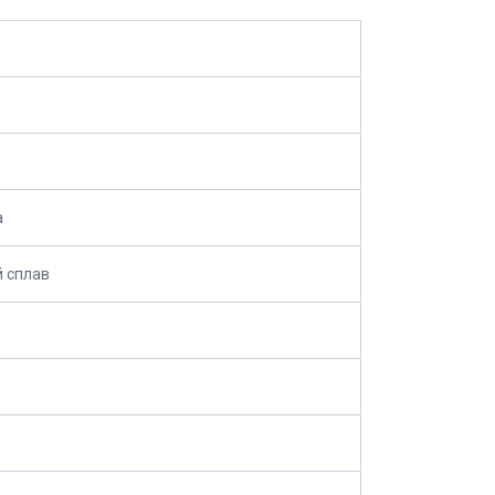
а
 сплав