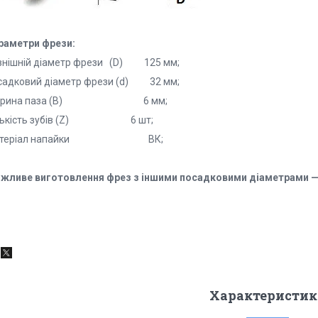
раметри фрези:
внішній діаметр фрези (D) 125 мм;
садковий діаметр фрези (d) 32 мм;
ирина паза (В) 6 мм;
лькість зубів (Z) 6 шт;
атеріал напайки ВК;
жливе виготовлення фрез з іншими посадковими діаметрами — 3
Характеристик