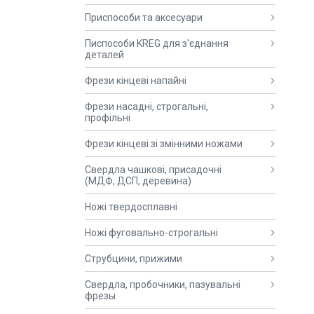
Приспособи та аксесуари
Писпособи KREG для з'єднання
деталей
Фрези кінцеві напайні
Фрези насадні, строгальні,
профільні
Фрези кінцеві зі змінними ножами
Свердла чашкові, присадочні
(МДФ, ДСП, деревина)
Ножі твердосплавні
Ножі фуговально-строгальні
Струбцини, прижими
Свердла, пробочники, пазувальні
фрезы