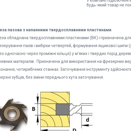
У компанії підключені 
будь-який товар не по
еза пазова з напаяними твердосплавними пластинами
еза обладнана твердосплавними пластинами (ВК) і призначена дл
езерування пазів і вибірки четвертей, формування ящикової шипи (
з одночасно через проміжні кільця) у м'яких і твердих порід дере
ревних матеріалів. Призначена для використання на фрезерних вер
конання, чотирибічних станках. Заточування інструменту здійснюєт
ерхні зубців, без зміни переднього кута заточування.