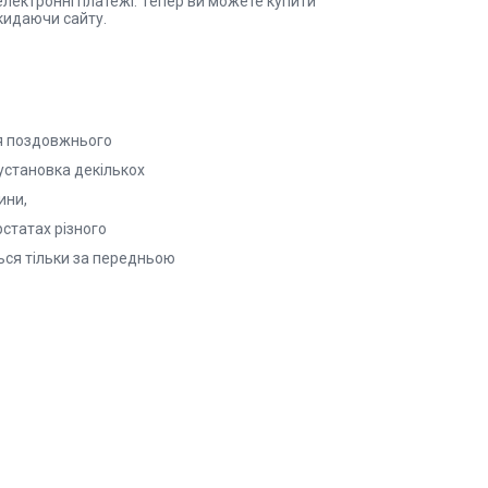
електронні платежі. Тепер ви можете купити
кидаючи сайту.
я поздовжнього
установка декількох
вини,
статах різного
ься тільки за передньою