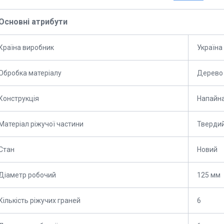
Основні атрибути
Країна виробник
Україна
Обробка матеріалу
Дерево
Конструкція
Напайн
Матеріал ріжучої частини
Твердий
Стан
Новий
Діаметр робочий
125 мм
Кількість ріжучих граней
6