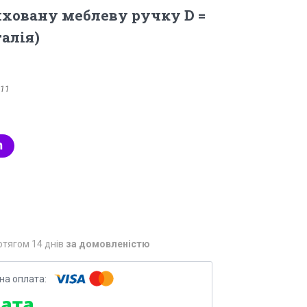
иховану меблеву ручку D =
алія)
.11
отягом 14 днів
за домовленістю