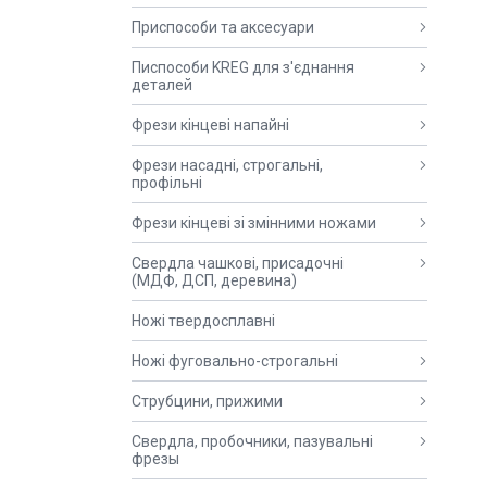
Приспособи та аксесуари
Писпособи KREG для з'єднання
деталей
Фрези кінцеві напайні
Фрези насадні, строгальні,
профільні
Фрези кінцеві зі змінними ножами
Свердла чашкові, присадочні
(МДФ, ДСП, деревина)
Ножі твердосплавні
Ножі фуговально-строгальні
Струбцини, прижими
Свердла, пробочники, пазувальні
фрезы