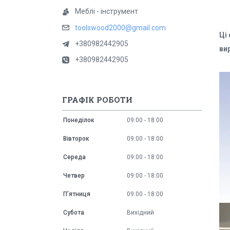
Меблі - інструмент
toolswood2000@gmail.com
Ці
+380982442905
ви
+380982442905
ГРАФІК РОБОТИ
Понеділок
09:00
18:00
Вівторок
09:00
18:00
Середа
09:00
18:00
Четвер
09:00
18:00
Пʼятниця
09:00
18:00
Субота
Вихідний