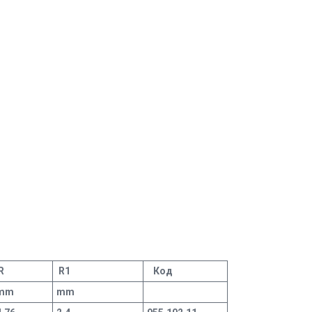
R
R1
Код
mm
mm