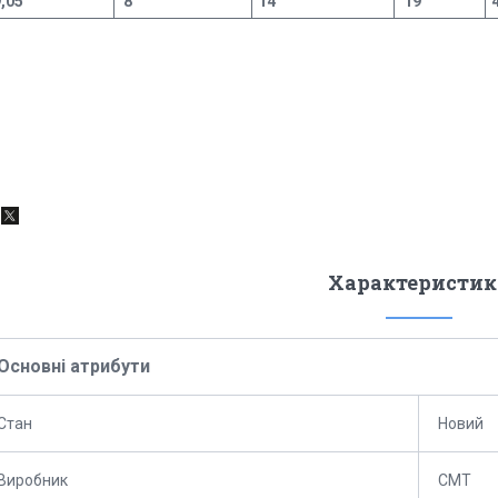
,05
8
14
19
Характеристик
Основні атрибути
Стан
Новий
Виробник
СМТ