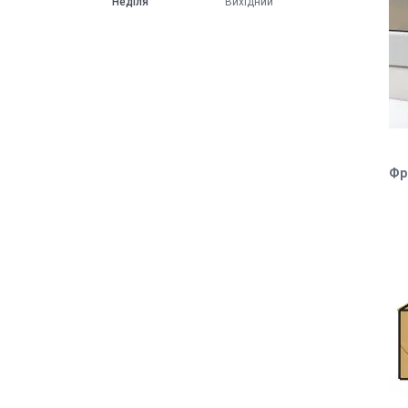
Неділя
Вихідний
Фр