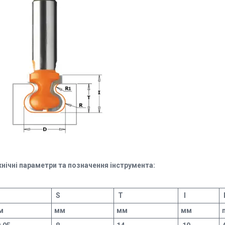
хнічні параметри та позначення інструмента:
S
T
I
м
мм
мм
мм