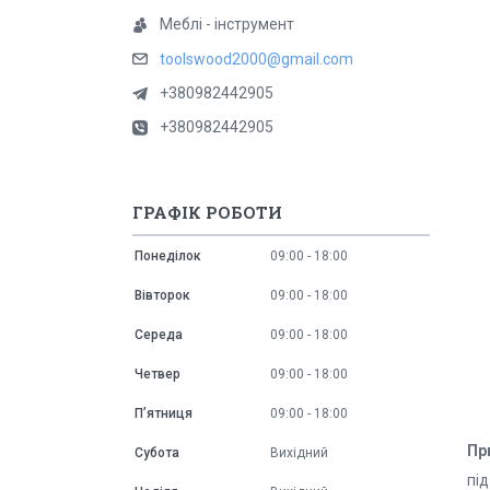
Меблі - інструмент
toolswood2000@gmail.com
+380982442905
+380982442905
ГРАФІК РОБОТИ
Понеділок
09:00
18:00
Вівторок
09:00
18:00
Середа
09:00
18:00
Четвер
09:00
18:00
Пʼятниця
09:00
18:00
Пр
Субота
Вихідний
під