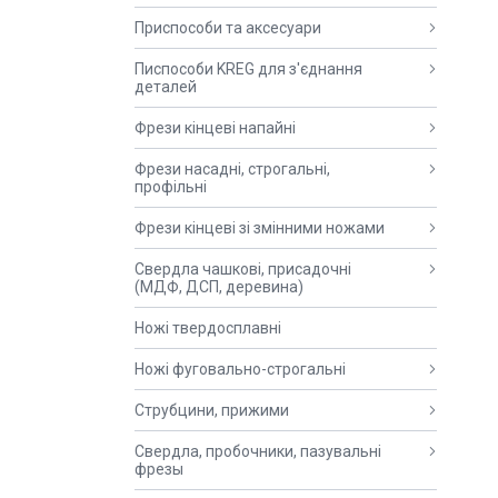
Приспособи та аксесуари
Писпособи KREG для з'єднання
деталей
Фрези кінцеві напайні
Фрези насадні, строгальні,
профільні
Фрези кінцеві зі змінними ножами
Свердла чашкові, присадочні
(МДФ, ДСП, деревина)
Ножі твердосплавні
Ножі фуговально-строгальні
Струбцини, прижими
Свердла, пробочники, пазувальні
фрезы