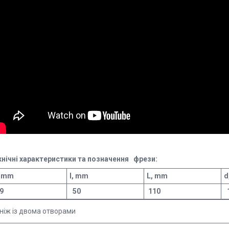
хнічні характеристики та позначення фрези:
, mm
I, mm
L, mm
d
9
50
110
ніж із двома отворами