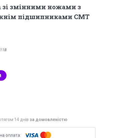
а зі змінними ножами з
ижнім підшипниками СМТ
.11В
отягом 14 днів
за домовленістю