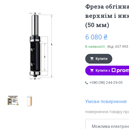
Фреза обгінн
верхнім і н
(50 мм)
6 080 ₴
В наявності
Код:
657.993
Купити
Купити з
+380 (98) 244-29-05
повернення товару пр