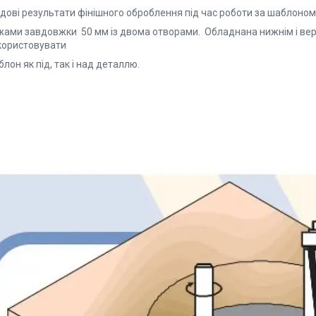
чудові результати фінішного оброблення під час роботи за шабло
жами завдовжки 50 мм із двома отворами. Обладнана нижнім і вер
користовувати
лон як під, так і над деталлю.