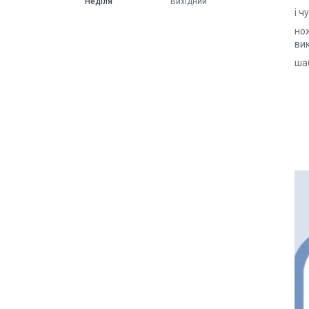
Неділя
Вихідний
і 
но
ви
шаб