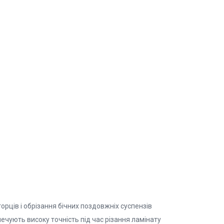
рців і обрізання бічних поздовжніх суспензів
чують високу точність під час різання ламінату