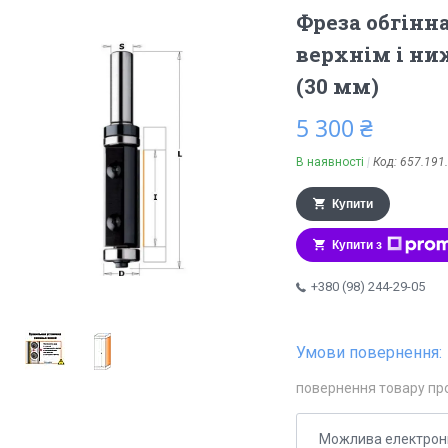
Фреза обгінн
верхнім і н
(30 мм)
5 300 ₴
В наявності
Код:
657.191
Купити
Купити з
+380 (98) 244-29-05
повернення товару пр