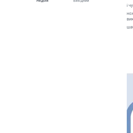
Неділя
Вихідний
і 
но
ви
шаб