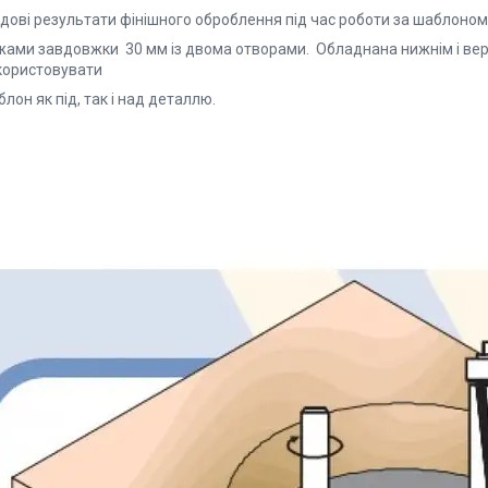
чудові результати фінішного оброблення під час роботи за шабло
жами завдовжки 30 мм із двома отворами. Обладнана нижнім і вер
користовувати
лон як під, так і над деталлю.