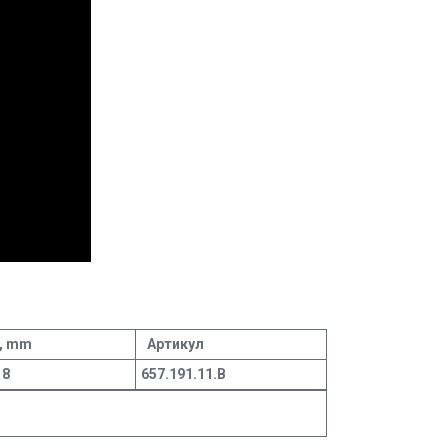
, mm
Артикул
8
657.191.11.В