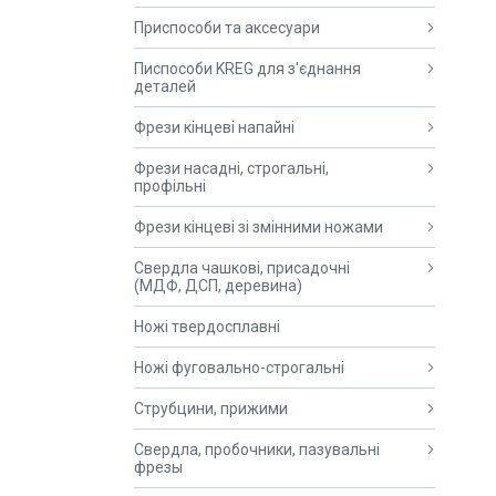
Приспособи та аксесуари
Писпособи KREG для з'єднання
деталей
Фрези кінцеві напайні
Фрези насадні, строгальні,
профільні
Фрези кінцеві зі змінними ножами
Свердла чашкові, присадочні
(МДФ, ДСП, деревина)
Ножі твердосплавні
Ножі фуговально-строгальні
Струбцини, прижими
Свердла, пробочники, пазувальні
фрезы