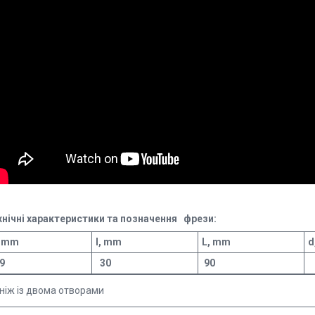
хнічні характеристики та позначення фрези:
, mm
I, mm
L, mm
d
9
30
90
ніж із двома отворами