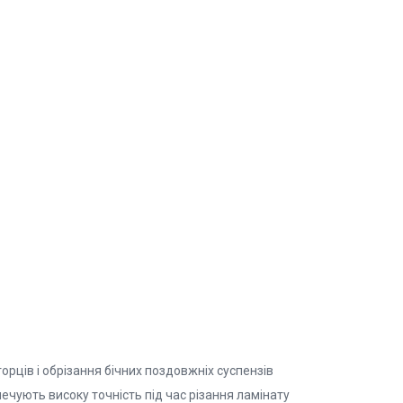
рців і обрізання бічних поздовжніх суспензів
чують високу точність під час різання ламінату