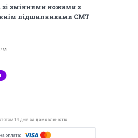
а зі змінними ножами з
ижнім підшипниками СМТ
.11В
отягом 14 днів
за домовленістю