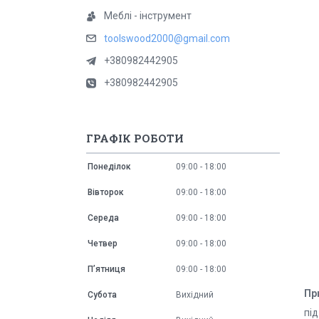
Меблі - інструмент
toolswood2000@gmail.com
+380982442905
+380982442905
ГРАФІК РОБОТИ
Понеділок
09:00
18:00
Вівторок
09:00
18:00
Середа
09:00
18:00
Четвер
09:00
18:00
Пʼятниця
09:00
18:00
Пр
Субота
Вихідний
під