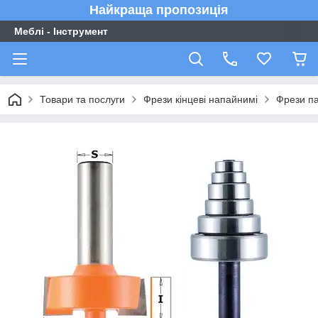
Найкраща пропозиція
Меблі - Інструмент
Товари та послуги
Фрези кінцеві напайнимі
Фрези па