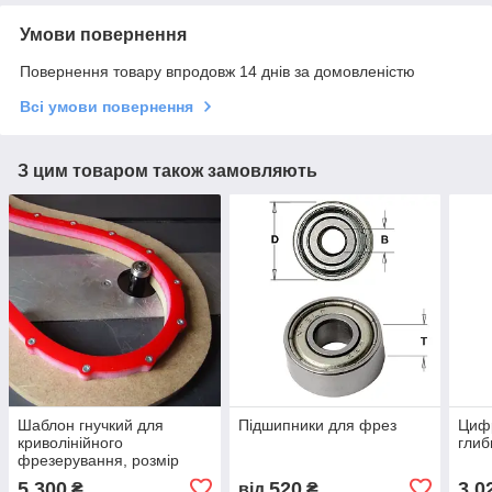
Умови повернення
Повернення товару впродовж 14 днів за домовленістю
Всі умови повернення
З цим товаром також замовляють
Шаблон гнучкий для
Підшипники для фрез
Цифр
криволінійного
глиб
фрезерування, розмір
12х12х1200 мм.
5 300
520
3 0
₴
від
₴