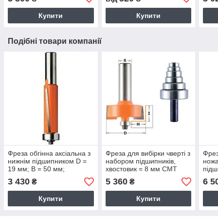
Купити
Купити
Подібні товари компанії
Фреза обгінна аксіальна з
Фреза для вибірки чверті з
Фрез
нижнім підшипником D =
набором підшипників,
ножа
19 мм; В = 50 мм;
хвостовик = 8 мм СМТ
підш
хвостовик = 12 мм. СМТ
хвос
3 430
5 360
6 5
₴
₴
Купити
Купити