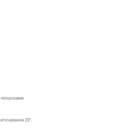
, пілорозами.
заточування 20°.