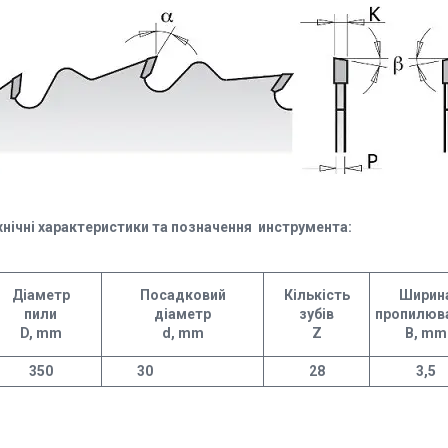
хнічні характеристики та позначення инструмента:
Діаметр
Посадковий
Кількість
Ширин
пили
діаметр
зубів
пропилюв
D, mm
d, mm
Z
В, mm
350
30
28
3,5