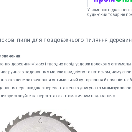
У компанії підключені 
будь-який товар не по
скові пили для поздовжнього пиляння деревин
изначення:
лення деревини м'яких і твердих порід уздовж волокон з оптимальн
 час ручного подавання з малою швидкістю та натиском, чому сприя
інно-скошене заточування оптимальний кут врізання й наявність
давання перешкоджає перевантаженню двигуна та мінімізує зворотни
 використовуйте на верстатах з автоматичним подаванням.