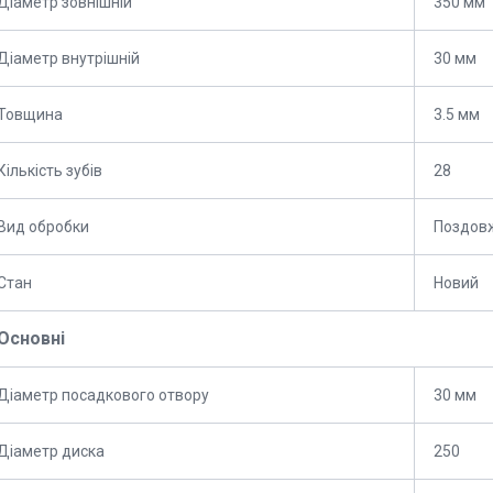
Діаметр зовнішній
350 мм
Діаметр внутрішній
30 мм
Товщина
3.5 мм
Кількість зубів
28
Вид обробки
Поздов
Стан
Новий
Основні
Діаметр посадкового отвору
30 мм
Діаметр диска
250