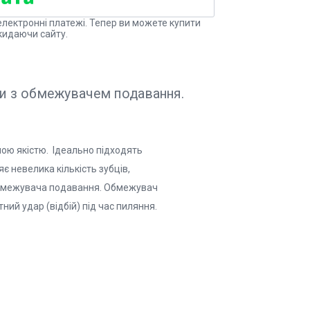
електронні платежі. Тепер ви можете купити
кидаючи сайту.
и з обмежувачем подавання.
ою якістю. Ідеально підходять
є невелика кількість зубців,
 обмежувача подавання. Обмежувач
й удар (відбій) під час пиляння.