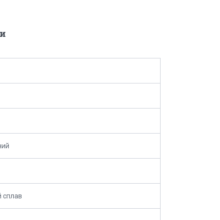
и
ний
 сплав