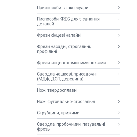
Приспособи та аксесуари
Писпособи KREG для з'єднання
деталей
Фрези кінцеві напайні
Фрези насадні, строгальні,
профільні
Фрези кінцеві зі змінними ножами
Свердла чашкові, присадочні
(МДФ, ДСП, деревина)
Ножі твердосплавні
Ножі фуговально-строгальні
Струбцини, прижими
Свердла, пробочники, пазувальні
фрезы