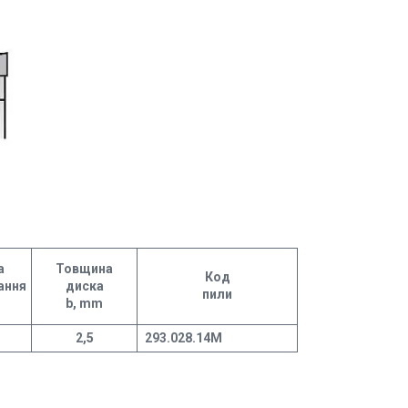
а
Товщина
Код
ання
диска
пили
b, mm
2,5
293.028.14М