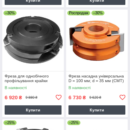
Купити
Купити
–30%
Роспродаж
–30%
Фреза для однобічного
Фреза насадна універсальна
профільування крайки
D = 100 мм; d = 35 мм (СМТ)
В наявності
В наявності
6 920
6 730
₴
₴
9 880 ₴
9 620 ₴
Купити
Купити
–25%
–25%