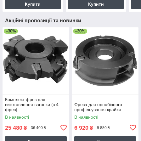
Купити
Купити
Акційні пропозиції та новинки
–30%
–30%
Комплект фрез для
виготовлення вагонки (з 4
Фреза для однобічного
фрез)
профільування крайки
В наявності
В наявності
25 480
6 920
₴
₴
36 400 ₴
9 880 ₴