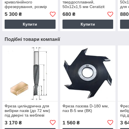
криволінійного
твердосплавний,
50х1
фрезерування, розмір
50х12х1,5 мм Ceratizit
для 
12х12х1200 мм.
(Люксембург)
мате
5 300
680
880
₴
₴
Купити
Купити
Подібні товари компанії
Фреза циліндрична для
Фреза пазова D-180 мм,
Фрез
вибірки пазів (до 72 мм)
паз В-5 мм (ВК)
вибі
під дверні та меблеві
під 
замки D = 12,7 мм,
замк
3 170
1 560
3 6
₴
₴
хвостовик = 12 мм
хвос