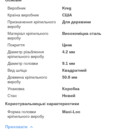
Виробник
Kreg
Країна виробник
США
Призначення кріпильного
Для деревини
виробу
Матеріал кріпильного
Високоміцна сталь
виробу
Покриття
Цинк
Діаметр різьблення
4.2 мм
кріпильного виробу
Діаметр головки
9.1 мм
Вид шліца
Квадратний
Довжина кріпильного
50.8 мм
виробу
Упаковка
Коробка
Стан
Новий
Користувальницькі характеристики
Форма головки
Maxi-Loc
кріпильного виробу
Приховати