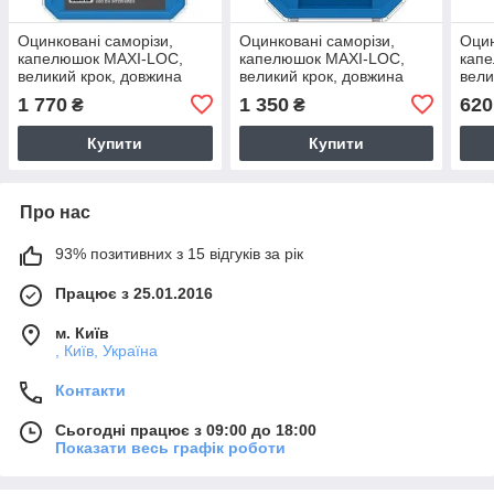
Оцинковані саморізи,
Оцинковані саморізи,
Оцин
капелюшок MAXI-LOC,
капелюшок MAXI-LOC,
кап
великий крок, довжина
великий крок, довжина
вели
50,8 мм (250 шт.)
31,8 мм (250 шт.)
38,1
1 770
1 350
620
₴
₴
Купити
Купити
Про нас
93% позитивних з 15 відгуків за рік
Працює з 25.01.2016
м. Київ
, Київ, Україна
Контакти
Сьогодні працює з 09:00 до 18:00
Показати весь графік роботи