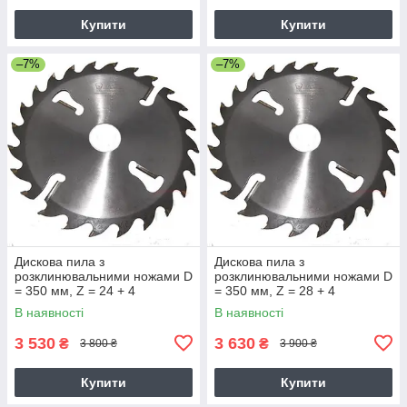
Купити
Купити
–7%
–7%
Дискова пила з
Дискова пила з
розклинювальними ножами D
розклинювальними ножами D
= 350 мм, Z = 24 + 4
= 350 мм, Z = 28 + 4
В наявності
В наявності
3 530
3 630
₴
₴
3 800 ₴
3 900 ₴
Купити
Купити