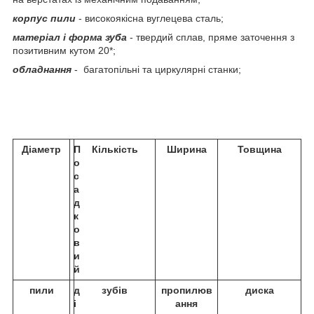
корпус пили
- високоякісна вуглецева сталь;
матеріал і форма зуба
- твердий сплав, пряме заточення з
позитивним кутом 20*;
обладнання
- багатопільні та циркулярні станки;
Діаметр
П
Кількість
Ширина
Товщина
о
с
а
д
к
о
в
и
й
пили
д
зубів
пропилюв
диска
і
ання