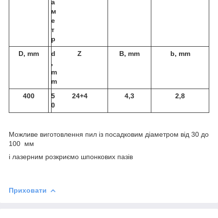
а
м
е
т
р
D, mm
d
Z
B, mm
b, mm
,
m
m
400
5
24+4
4,3
2,8
0
Можливе виготовлення пил із посадковим діаметром від 30 до
100 мм
і лазерним розкриємо шпонкових пазів
Приховати