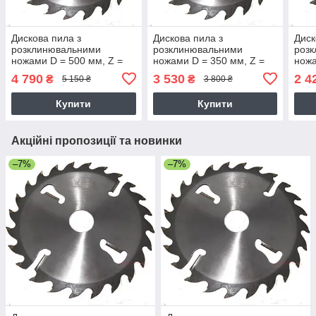
Дискова пила з
Дискова пила з
Диск
розклинювальними
розклинювальними
роз
ножами D = 500 мм, Z =
ножами D = 350 мм, Z =
ножа
24 + 6
24 + 4
24 +
4 790
3 530
2 4
₴
₴
5 150 ₴
3 800 ₴
Купити
Купити
Акційні пропозиції та новинки
–7%
–7%