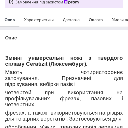
Замовлення під захистом
Опис
Характеристики
Доставка
Оплата
Умови п
Опис
Змінні універсальні ножі з твердого
сплаву Ceratizit (Люксембург)
.
Мають чотиристороннє
заточування. Призначені для
підрізування, вибірки пазів і
четвертей
при
використання на
профільувальних фрезах, пазових і
четвертних
фрезах, а також використовуються на різцях
для токарних верстатів
. Застосовуються для
оброблення
м'яких і твердих порід деревини