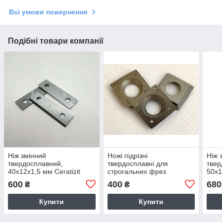
Всі умови повернення
Подібні товари компанії
Ніж змінний
Ножі підрізні
Ніж 
твердосплавний,
твердосплавні для
твер
40х12х1,5 мм Ceratizit
строгальних фрез
50х1
(Люксембург)
13,8х13,8х2,5 мм R150
(Люк
600
400
680
₴
₴
r0,5
Купити
Купити