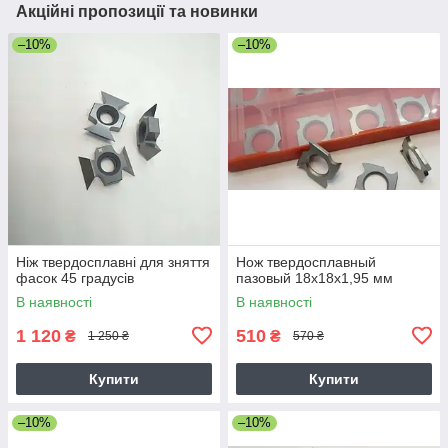
Акційні пропозиції та новинки
–10%
–10%
Ніж твердосплавні для зняття
Нож твердосплавный
фасок 45 градусів
пазовый 18х18х1,95 мм
В наявності
В наявності
1 120
510
₴
₴
1 250 ₴
570 ₴
Купити
Купити
–10%
–10%