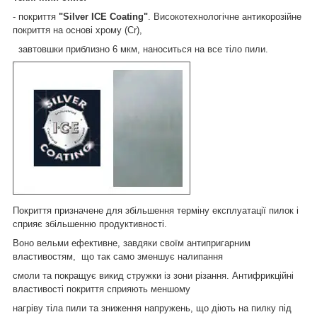
- покриття
"Silver ICE Coating"
. Високотехнологічне антикорозійне
покриття на основі хрому (Cr),
завтовшки приблизно 6 мкм, наноситься на все тіло пили.
Покриття призначене для збільшення терміну експлуатації пилок і
сприяє збільшенню продуктивності.
Воно вельми ефективне, завдяки своїм антипригарним
властивостям, що так само зменшує налипання
смоли та покращує викид стружки із зони різання. Антифрикційні
властивості покриття сприяють меншому
нагріву тіла пили та зниження напружень, що діють на пилку під