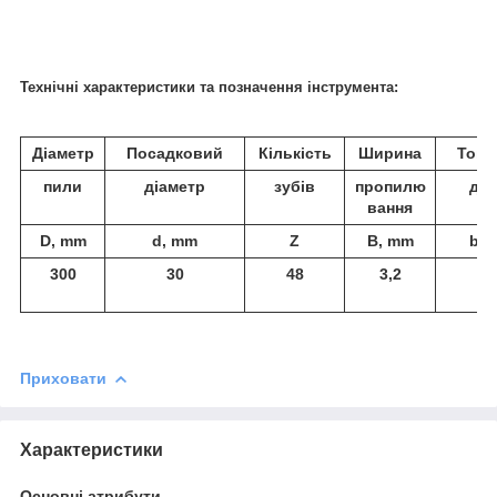
Технічні характеристики та позначення інструмента:
Діаметр
Посадковий
Кількість
Ширина
Товщ
пили
діаметр
зубів
пропилю
дис
вання
D, mm
d, mm
Z
B, mm
b, 
300
30
48
3,2
2,
Приховати
Характеристики
Основні атрибути