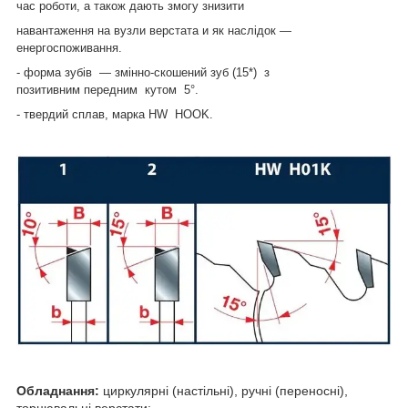
час роботи, а також дають змогу знизити
навантаження на вузли верстата и як наслідок —
енергоспоживання.
- форма зубів ― змінно-скошений зуб (15*) з
позитивним передним кутом 5°.
- твердий сплав, марка HW НООK.
Обладнання:
циркулярні (настільні), ручні (переносні),
торцювальні верстати;