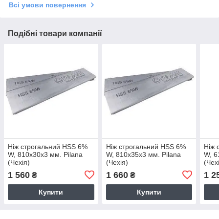
Всі умови повернення
Подібні товари компанії
Ніж строгальний HSS 6%
Ніж строгальний HSS 6%
Ніж 
W, 810х30х3 мм. Pilana
W, 810х35х3 мм. Pilana
W, 6
(Чехія)
(Чехія)
(Чех
1 560
1 660
1 2
₴
₴
Купити
Купити