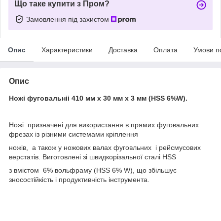
Що таке купити з Пром?
Замовлення під захистом
Опис
Характеристики
Доставка
Оплата
Умови п
Опис
Ножі фуговальніі 410 мм х 30 мм х 3 мм (HSS 6%W).
Ножі призначені для використання в прямих фуговальних
фрезах із різними системами кріплення
ножів, а також у ножових валах фуговльних і рейсмусових
верстатів. Виготовлені зі швидкорізальної сталі HSS
з вмістом 6% вольфраму (HSS 6% W), що збільшує
зносостійкість і продуктивність інструмента.