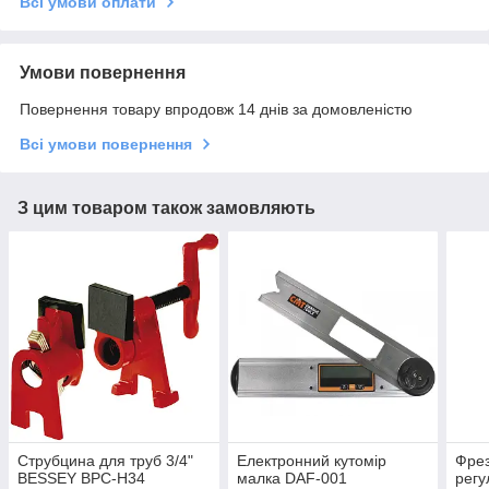
Всі умови оплати
Умови повернення
Повернення товару впродовж 14 днів за домовленістю
Всі умови повернення
З цим товаром також замовляють
Струбцина для труб 3/4"
Електронний кутомір
Фрез
BESSEY BPC-H34
малка DAF-001
регу