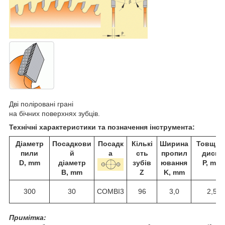
Дві поліровані грані
на бічних поверхнях зубців.
Технічні характеристики та позначення інструмента:
Діаметр
Посадкови
Посадк
Кількі
Ширина
Товщин
пили
й
а
сть
пропил
диска
D, mm
діаметр
зубів
ювання
P, mm
B, mm
Z
K, mm
300
30
COMBI3
96
3,0
2,5
Примітка: