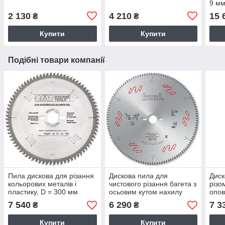
9 мм
2 130
4 210
15 
₴
₴
Купити
Купити
Подібні товари компанії
Пила дискова для різання
Дискова пила для
Диск
кольорових металів і
чистового різання багета з
різо
пластику, D = 300 мм
осьовим кутом нахилу
опов
(СМТ, Італія)
зубців D = 305 мм (Freud,
діам
7 540
6 290
7 3
₴
₴
Італія)
Купити
Купити