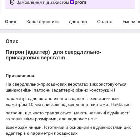
Замовлення під захистом
Опис
Характеристики
Доставка
Оплата
Умови п
Опис
Патрон (адаптер) для свердлильно-
присадкових верстатів.
Призначення:
На свердлильно-присадкових верстатах використовуються
швидкознімні патрони (адаптери) різних конструкцій і
параметрів для встановлення свердел із хвостовиками
діаметром 10 мм і лискою під кріплення гвинтами. Найбільш
патрони, що часто трапляються мають незначні відмінності
за зовнішніми розмірами, але водночас не є
взаємозамінними. Істотними й основними відмінностями цих
адаптерів є параметри посадкових