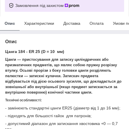
Замовлення під захистом
Опис
Характеристики
Доставка
Оплата
Умови п
Опис
Цанга 184 - ER 25 (D = 10 мм)
Цанги — пристосування для затиску циліндричних або
призматичних предметів, що являє собою пружну розрізну
втулку. Осьові прорізи з боку головки цанги розділяють
пелюстки — затискні кулачки. Затискач предмета
відбувається під дією осьового зусилля, що докладається до
зовнішньої або внутрішньої (якщо предмет затискається за
внутрішню поверхню) конічної частини цанги.
Технічні особливості:
- замінюють стандартні цанги ER25 (діаметр від 1 до 16 мм);
- підходять для більшості гайок для патронів;
- допустимий діапазон для затискання хвостовика +0 — 0,7
мм;