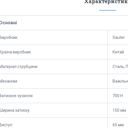
Характеристик
Основні
Виробник
Sauter
Країна виробник
Китай
Матеріал струбцини
Сталь, 
Механізм
Важіль
Затискне зусилля
700 Н
Ширина затиску
150 мм
Виступ
65 мм