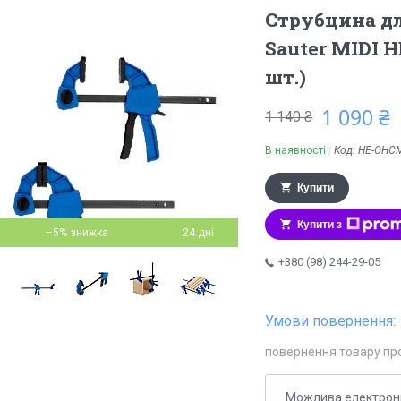
Струбцина дл
Sauter MIDI 
шт.)
1 090 ₴
1 140 ₴
В наявності
Код:
HE-OHCM
Купити
Купити з
–5%
24 дні
+380 (98) 244-29-05
повернення товару пр