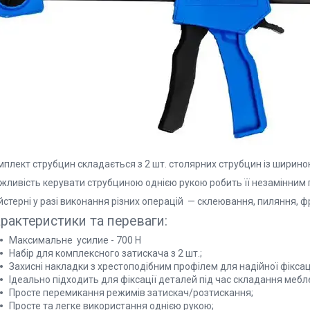
мплект струбцин складається з 2 шт. столярних струбцин із ширино
жливість керувати струбциною однією рукою робить її незамінним 
йстерні у разі виконання різних операцій — склеювання, пиляння, 
рактеристики та переваги:
Максимальне усилие - 700 Н
Набір для комплексного затискача з 2 шт.;
Захисні накладки з хрестоподібним профілем для надійної фіксаці
Ідеально підходить для фіксації деталей під час складання мебле
Просте перемикання режимів затискач/розтискання;
Просте та легке використання однією рукою;