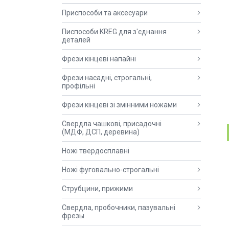
Приспособи та аксесуари
Писпособи KREG для з'єднання
деталей
Фрези кінцеві напайні
Фрези насадні, строгальні,
профільні
Фрези кінцеві зі змінними ножами
Свердла чашкові, присадочні
(МДФ, ДСП, деревина)
Ножі твердосплавні
Ножі фуговально-строгальні
Струбцини, прижими
Свердла, пробочники, пазувальні
фрезы