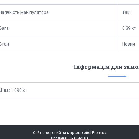
Наявність маніпулятора
Так
Вага
0.39 кг
Стан
Новий
Інформація для зам
Ціна:
1 090 ₴
Сайт створений на маркетплейсі
Prom.ua
Продавець на Bigl.ua