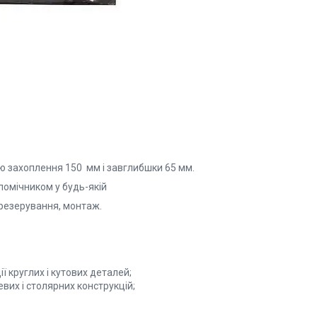
ю захоплення 150 мм і завглибшки 65 мм.
помічником у будь-якій
фрезерування, монтаж.
ї круглих і кутових деталей;
вих і столярних конструкцій;