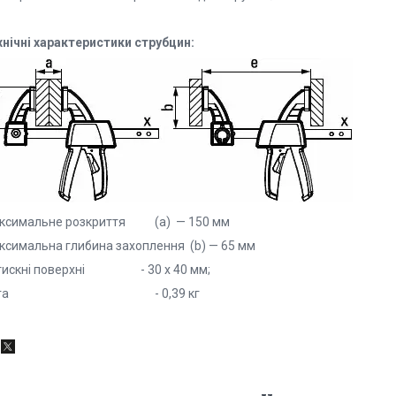
хнічні характеристики струбцин:
ксимальне розкриття (a) — 150 мм
ксимальна глибина захоплення (b) — 65 мм
тискні поверхні - 30 х 40 мм;
ага - 0,39 кг