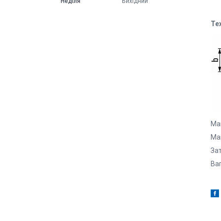
Неділя
Вихідний
Те
Ма
Ма
За
В