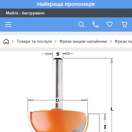
Найкраща пропозиція
Меблі - Інструмент
Товари та послуги
Фрези кінцеві напайнимі
Фрези га