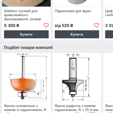
Шаблон гнучкий для
Підшипники для фрез
Цифр
криволінійного
глиб
фрезерування, розмір
12х12х1200 мм.
5 300
520
3 0
₴
від
₴
Купити
Купити
Подібні товари компанії
Фреза галювальна з
Фреза радіусна з нижнім
Фрез
нижнім із підшипником, R
підшипником, R = 25,4 мм,
нижн