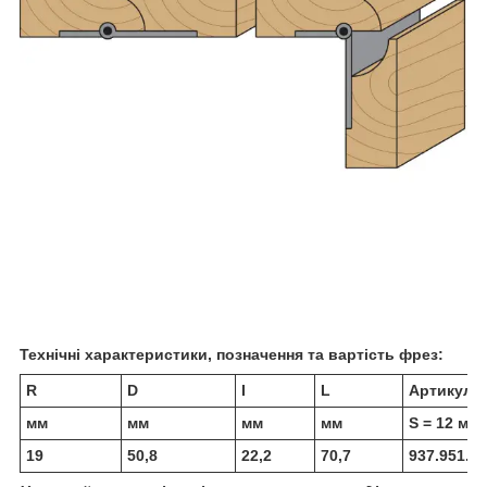
Технічні характеристики, позначення та вартість фрез:
R
D
I
L
Артикул
мм
мм
мм
мм
S = 12 мм
19
50,8
22,2
70,7
937.951.11