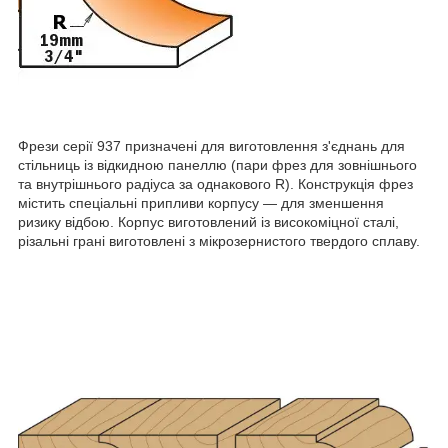
Фрези серії 937 призначені для виготовлення з'єднань для
стільниць із відкидною панеллю (пари фрез для зовнішнього
та внутрішнього радіуса за однакового R). Конструкція фрез
містить спеціальні припливи корпусу — для зменшення
ризику відбою. Корпус виготовлений із високоміцної сталі,
різальні грані виготовлені з мікрозернистого твердого сплаву.