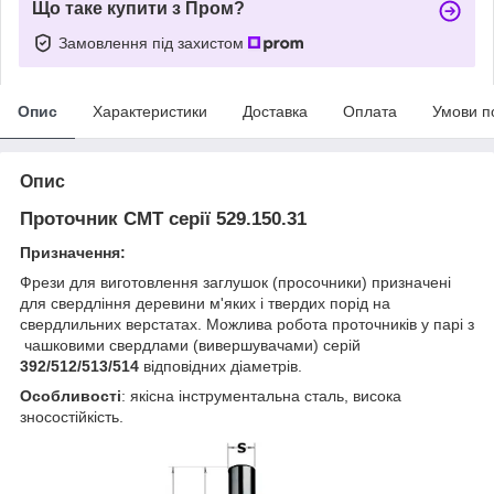
Що таке купити з Пром?
Замовлення під захистом
Опис
Характеристики
Доставка
Оплата
Умови п
Опис
Проточник CMT серії 529.150.31
Призначення:
Фрези для виготовлення заглушок (просочники) призначені
для свердління деревини м'яких і твердих порід на
свердлильних верстатах.
Можлива робота проточників у парі з
чашковими свердлами (
вивершувача
ми) серій
392/512/513/514
відповідних діаметрів.
Особливості
:
якісна інструментальна сталь,
висока
зносостійкість.