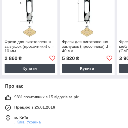
Фрези для виготовлення
Фрези для виготовлення
Фрез
заглушок (просочники) d =
заглушок (просочники) d =
мебл
10 мм
40 мм.
(СМТ
2 860
5 820
3 9
₴
₴
Купити
Купити
Про нас
93% позитивних з 15 відгуків за рік
Працює з 25.01.2016
м. Київ
, Київ, Україна