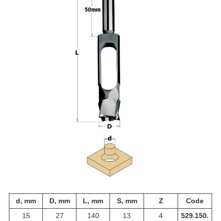
d, mm
D, mm
L, mm
S, mm
Z
Code
15
27
140
13
4
529.150.