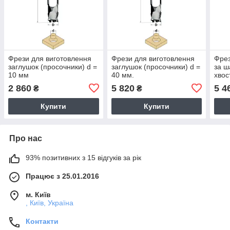
Фрези для виготовлення
Фрези для виготовлення
Фрез
заглушок (просочники) d =
заглушок (просочники) d =
за ш
10 мм
40 мм.
хвос
Z(2+
2 860
5 820
5 4
₴
₴
Купити
Купити
Про нас
93% позитивних з 15 відгуків за рік
Працює з 25.01.2016
м. Київ
, Київ, Україна
Контакти