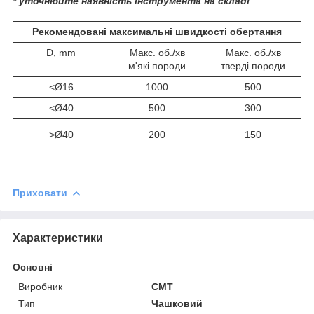
* уточнюйте наявність інструмента на складі
Рекомендовані максимальні швидкості обертання
D, mm
Макс. об./хв
Макс. об./хв
м'які породи
тверді породи
<Ø16
1000
500
<Ø40
500
300
>Ø40
200
150
Приховати
Характеристики
Основні
Виробник
СМТ
Тип
Чашковий