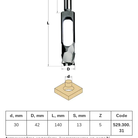
d, mm
D, mm
L, mm
S, mm
Z
Code
30
42
140
13
5
529.300.
31