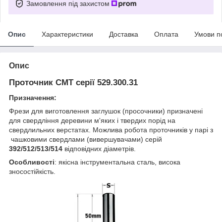
Замовлення під захистом
Опис
Характеристики
Доставка
Оплата
Умови п
Опис
Проточник CMT серії 529.300.31
Призначення:
Фрези для виготовлення заглушок (просочники) призначені
для свердління деревини м'яких і твердих порід на
свердлильних верстатах.
Можлива робота проточників у парі з
чашковими свердлами (
вивершувача
ми) серій
392/512/513/514
відповідних діаметрів.
Особливості
:
якісна інструментальна сталь,
висока
зносостійкість.