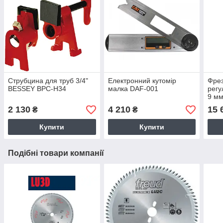
Струбцина для труб 3/4"
Електронний кутомір
Фрез
BESSEY BPC-H34
малка DAF-001
регу
9 мм
2 130
4 210
15 
₴
₴
Купити
Купити
Подібні товари компанії