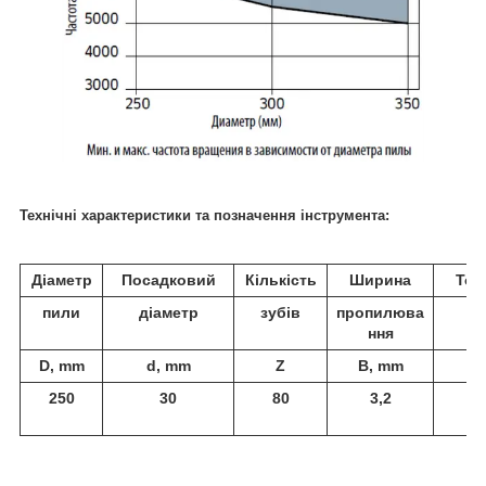
Технічні характеристики та позначення інструмента:
Діаметр
Посадковий
Кількість
Ширина
Тов
пили
діаметр
зубів
пропилюва
ди
ння
D, mm
d, mm
Z
B, mm
b,
250
30
80
3,2