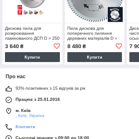
Дискова пила для
Пила дискова для
Диск
розкроювання
поперечного пиляння
чист
ламінованого ДСП D = 250
деревних матеріалів D =
осьо
мм. (Freud, Італія)
350 мм (Freud, Італія)
зубц
3 640
8 480
7 9
₴
₴
Італі
Купити
Купити
Про нас
93% позитивних з 15 відгуків за рік
Працює з 25.01.2016
м. Київ
, Київ, Україна
Контакти
Сьогодні працює з 09:00 до 18:00