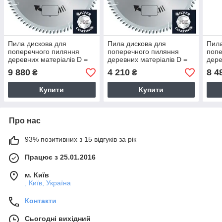
Пила дискова для
Пила дискова для
Пила
поперечного пиляння
поперечного пиляння
попе
деревних матеріалів D =
деревних матеріалів D =
дере
400 мм (Freud, Італія)
200 мм (Freud, Італія)
350 
9 880
4 210
8 4
₴
₴
Купити
Купити
Про нас
93% позитивних з 15 відгуків за рік
Працює з 25.01.2016
м. Київ
, Київ, Україна
Контакти
Сьогодні вихідний