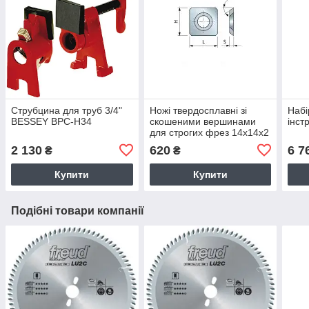
Струбцина для труб 3/4"
Ножі твердосплавні зі
Набі
BESSEY BPC-H34
скошеними вершинами
інст
для строгих фрез 14х14х2
мм
2 130
620
6 7
₴
₴
Купити
Купити
Подібні товари компанії