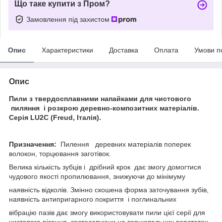
Що таке купити з Пром?
Замовлення під захистом
Опис
Характеристики
Доставка
Оплата
Умови п
Опис
Пили з твердосплавними напайками для чистового
пиляння і розкрою деревно-композитних матеріалів.
Серія LU2С (Freud, Італія).
Призначення:
Пилення деревних матеріалів поперек
волокон, торцювання заготівок.
Велика кількість зубців і дрібний крок дає змогу домогтися
чудового якості пропилювання, знижуючи до мінімуму
наявність відколів. Змінно скошена форма заточування зубів,
наявність антипригарного покриття і поглинальних
вібрацію пазів дає змогу використовувати пили цієї серії для
чистового різання, застосовуючи на торцювальних верстатах