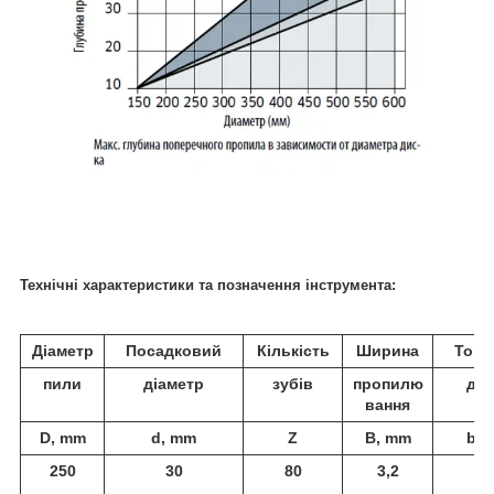
Технічні характеристики та позначення інструмента:
Діаметр
Посадковий
Кількість
Ширина
Товщ
пили
діаметр
зубів
пропилю
дис
вання
D, mm
d, mm
Z
B, mm
b, 
250
30
80
3,2
2,