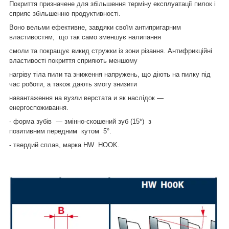
Покриття призначене для збільшення терміну експлуатації пилок і
сприяє збільшенню продуктивності.
Воно вельми ефективне, завдяки своїм антипригарним
властивостям, що так само зменшує налипання
смоли та покращує викид стружки із зони різання. Антифрикційні
властивості покриття сприяють меншому
нагріву тіла пили та зниження напружень, що діють на пилку під
час роботи, а також дають змогу знизити
навантаження на вузли верстата и як наслідок —
енергоспоживання.
- форма зубів ― змінно-скошений зуб (15*) з
позитивним передним кутом 5°.
- твердий сплав, марка HW НООK.