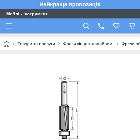
Найкраща пропозиція
Меблі - Інструмент
Товари та послуги
Фрези кінцеві напайнимі
Фрези об