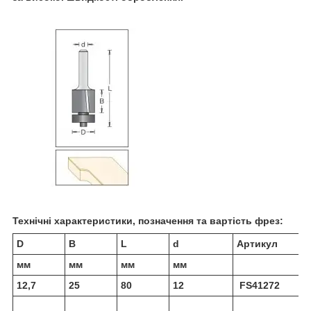
Технічні характеристики, позначення та вартість фрез:
D
В
L
d
Артикул
мм
мм
мм
мм
12,7
25
80
12
FS41272