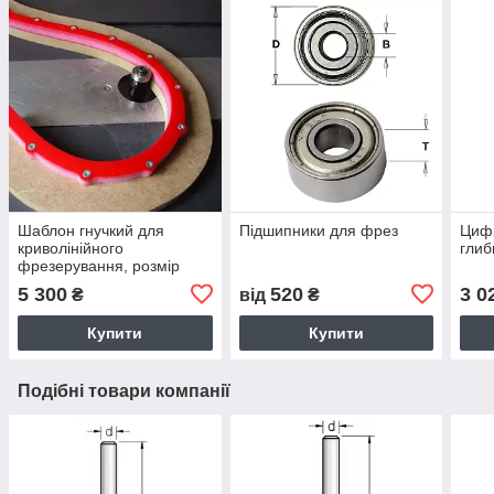
Шаблон гнучкий для
Підшипники для фрез
Цифр
криволінійного
глиб
фрезерування, розмір
12х12х1200 мм.
5 300
520
3 0
₴
від
₴
Купити
Купити
Подібні товари компанії