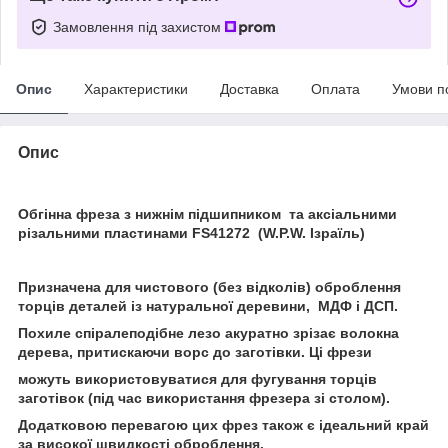
Замовлення під захистом
Опис
Характеристики
Доставка
Оплата
Умови п
Опис
Обгінна фреза з нижнім підшипником та аксіальними
різальними пластинами FS41272
(W.P.W. Ізраїль)
Призначена для чистового (без відколів) оброблення
торців деталей із натуральної деревини, МДФ і ДСП.
Похиле спіралеподібне лезо акуратно зрізає волокна
дерева, притискаючи ворс до заготівки. Ці фрези
можуть використовуватися для фугування торців
заготівок (під час використання фрезера зі столом).
Додатковою перевагою цих фрез також є ідеальний край
за високої швидкості оброблення.