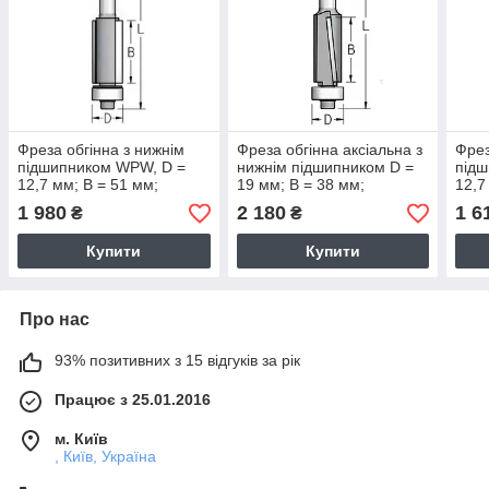
Фреза обгінна з нижнім
Фреза обгінна аксіальна з
Фрез
підшипником WPW, D =
нижнім підшипником D =
під
12,7 мм; В = 51 мм;
19 мм; В = 38 мм;
12,7
хвостовик = 12 мм.
хвостовик = 12 мм.
хвос
1 980
2 180
1 6
₴
₴
Купити
Купити
Про нас
93% позитивних з 15 відгуків за рік
Працює з 25.01.2016
м. Київ
, Київ, Україна