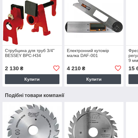
Струбцина для труб 3/4"
Електронний кутомір
Фрез
BESSEY BPC-H34
малка DAF-001
регу
9 мм
2 130
4 210
15 
₴
₴
Купити
Купити
Подібні товари компанії