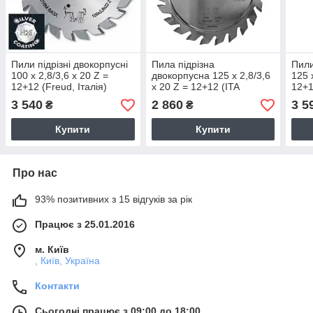
Пили підрізні двокорпусні
Пила підрізна
Пили
100 х 2,8/3,6 х 20 Z =
двокорпусна 125 х 2,8/3,6
125 
12+12 (Freud, Італія)
х 20 Z = 12+12 (ITA
12+1
TOOLS)
3 540
2 860
3 5
₴
₴
Купити
Купити
Про нас
93% позитивних з 15 відгуків за рік
Працює з 25.01.2016
м. Київ
, Київ, Україна
Контакти
Сьогодні працює з 09:00 до 18:00