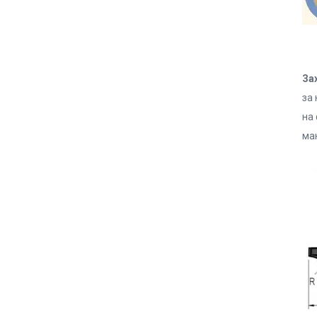
За
за
на 
ма