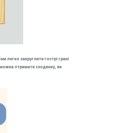
м легко закруглити гострі грані
 можна отримати сходинку, як