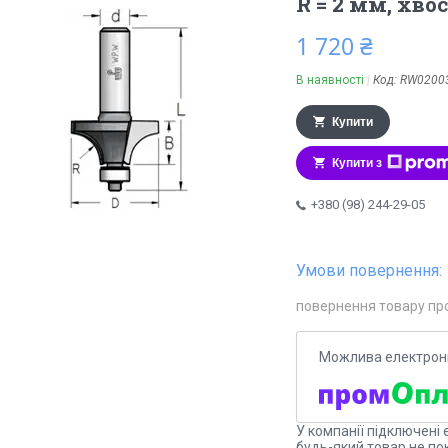
R = 2 мм, хв
1 720 ₴
В наявності
Код:
RW0200
Купити
Купити з
+380 (98) 244-29-05
повернення товару пр
У компанії підключені 
будь-який товар не по