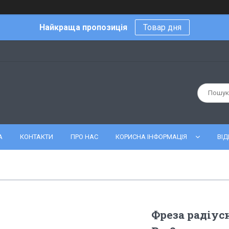
Найкраща пропозиція
Товар дня
А
КОНТАКТИ
ПРО НАС
КОРИСНА ІНФОРМАЦІЯ
ВІД
Фреза радіус