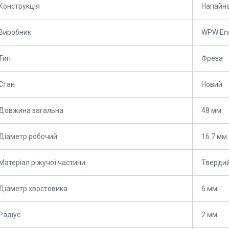
Конструкція
Напайн
Виробник
WPW Eng
Тип
Фреза
Стан
Новий
Довжина загальна
48 мм
Діаметр робочий
16.7 мм
Матеріал ріжучої частини
Твердий
Діаметр хвостовика
6 мм
Радіус
2 мм