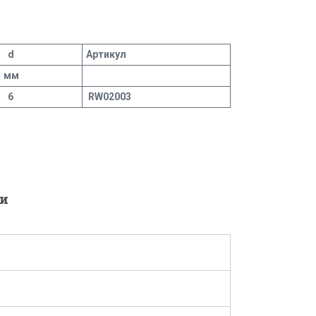
d
Артикул
мм
6
RW02003
и