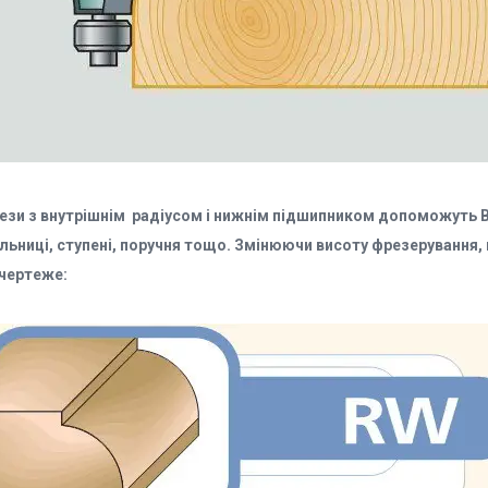
ези з внутрішнім радіусом і нижнім підшипником допоможуть Ва
ільниці, ступені, поручня тощо. Змінюючи висоту фрезерування,
 чертеже: