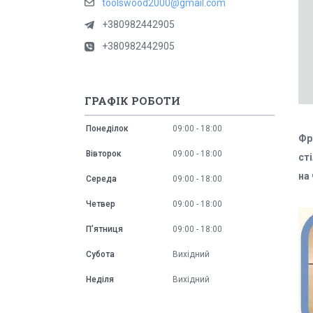
toolswood2000@gmail.com
+380982442905
+380982442905
ГРАФІК РОБОТИ
Понеділок
09:00
18:00
Фр
Вівторок
09:00
18:00
ст
на
Середа
09:00
18:00
Четвер
09:00
18:00
Пʼятниця
09:00
18:00
Субота
Вихідний
Неділя
Вихідний