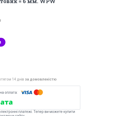
остовик = 6 мм. WPW
3
отягом 14 днів
за домовленістю
електронні платежі. Тепер ви можете купити
кидаючи сайту.