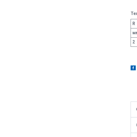
Те
R
м
2