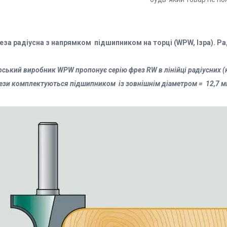
еза радіусна з напрямком підшипником на торці (WPW, Ізра). Ра
рський виробник WPW пропонує серію фрез RW в лінійці радіусних (
ези комплектуються підшипником із зовнішнім діаметром = 12,7 м