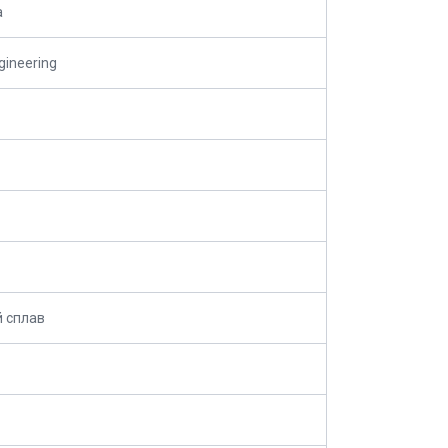
а
ineering
 сплав