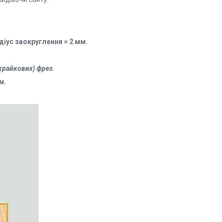
діус заокруглення = 2 мм.
крайкових) фрез.
м.