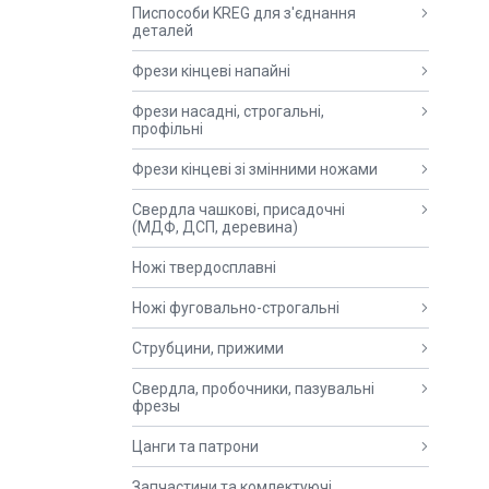
Писпособи KREG для з'єднання
деталей
Фрези кінцеві напайні
Фрези насадні, строгальні,
профільні
Фрези кінцеві зі змінними ножами
Свердла чашкові, присадочні
(МДФ, ДСП, деревина)
Ножі твердосплавні
Ножі фуговально-строгальні
Струбцини, прижими
Свердла, пробочники, пазувальні
фрезы
Цанги та патрони
Запчастини та комлектуючі