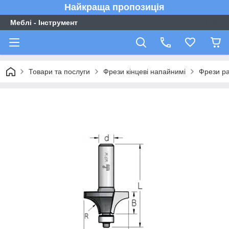
Найкраща пропозиція
Меблі - Інструмент
Товари та послуги
Фрези кінцеві напайнимі
Фрези ра