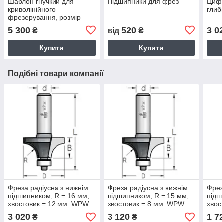
Шаблон гнучкий для
Підшипники для фрез
Цифр
криволінійного
глиб
фрезерування, розмір
12х12х1200 мм.
5 300
520
3 0
₴
від
₴
Купити
Купити
Подібні товари компанії
Фреза радіусна з нижнім
Фреза радіусна з нижнім
Фрез
підшипником, R = 16 мм,
підшипником, R = 15 мм,
підш
хвостовик = 12 мм. WPW
хвостовик = 8 мм. WPW
хвос
3 020
3 120
1 7
₴
₴