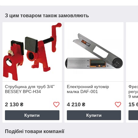
З цим товаром також замовляють
Струбцина для труб 3/4"
Електронний кутомір
Фрез
BESSEY BPC-H34
малка DAF-001
регу
9 мм
2 130
4 210
15 
₴
₴
Купити
Купити
Подібні товари компанії