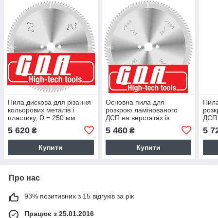
Пила дискова для різання
Основна пила для
Пила
кольорових металів і
розкрою ламінованого
розк
пластику, D = 250 мм
ДСП на верстатах із
ДСП 
(G.D.A. Італія)
підрізним вузлом, D = 300
Італ
5 620
5 460
5 7
₴
₴
мм (GDA, Італія)
Купити
Купити
Про нас
93% позитивних з 15 відгуків за рік
Працює з 25.01.2016