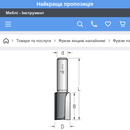
Найкраща пропозиція
Меблі - Інструмент
Товари та послуги
Фрези кінцеві напайнимі
Фрези па