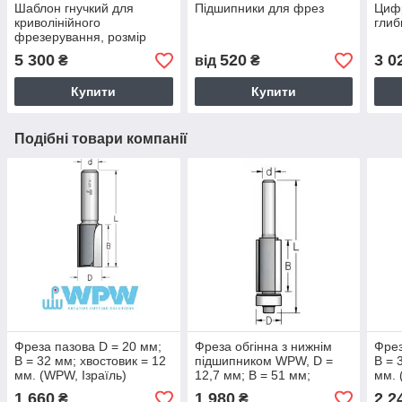
Шаблон гнучкий для
Підшипники для фрез
Цифр
криволінійного
глиб
фрезерування, розмір
12х12х1200 мм.
5 300
520
3 0
₴
від
₴
Купити
Купити
Подібні товари компанії
Фреза пазова D = 20 мм;
Фреза обгінна з нижнім
Фрез
В = 32 мм; хвостовик = 12
підшипником WPW, D =
В = 
мм. (WPW, Ізраїль)
12,7 мм; В = 51 мм;
мм. 
хвостовик = 12 мм.
1 660
1 980
2 2
₴
₴