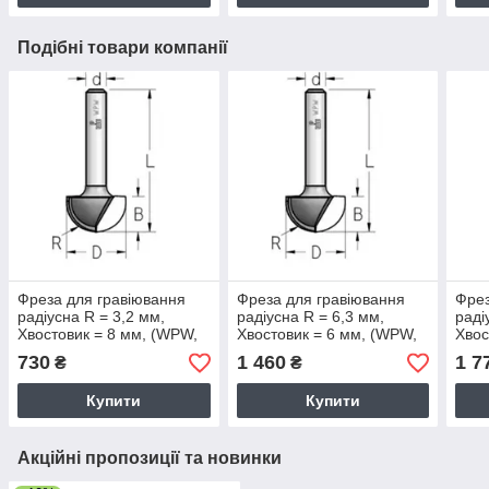
Подібні товари компанії
Фреза для гравіювання
Фреза для гравіювання
Фрез
радіусна R = 3,2 мм,
радіусна R = 6,3 мм,
раді
Хвостовик = 8 мм, (WPW,
Хвостовик = 6 мм, (WPW,
Хвос
Ізраїль)
Ізраїль)
Ізра
730
1 460
1 7
₴
₴
Купити
Купити
Акційні пропозиції та новинки