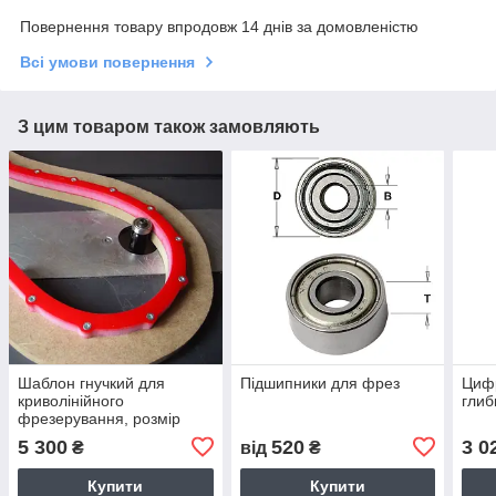
Повернення товару впродовж 14 днів за домовленістю
Всі умови повернення
З цим товаром також замовляють
Шаблон гнучкий для
Підшипники для фрез
Цифр
криволінійного
глиб
фрезерування, розмір
12х12х1200 мм.
5 300
520
3 0
₴
від
₴
Купити
Купити