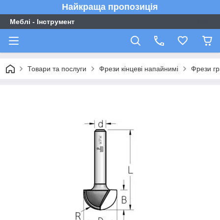
Найкраща пропозиція
Меблі - Інструмент
Товари та послуги
Фрези кінцеві напайнимі
Фрези гр