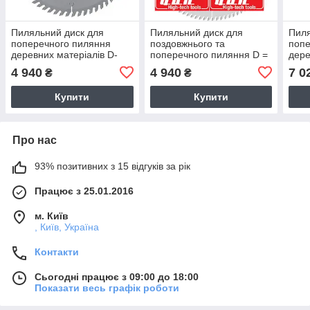
Пиляльний диск для
Пиляльний диск для
Пиля
поперечного пиляння
поздовжнього та
попе
деревних матеріалів D-
поперечного пиляння D =
дере
400, Z-64 Pilana (Чехія)
300 мм (GDA, Італія)
діам
4 940
4 940
7 0
₴
₴
(Італ
Купити
Купити
Про нас
93% позитивних з 15 відгуків за рік
Працює з 25.01.2016
м. Київ
, Київ, Україна
Контакти
Сьогодні працює з 09:00 до 18:00
Показати весь графік роботи