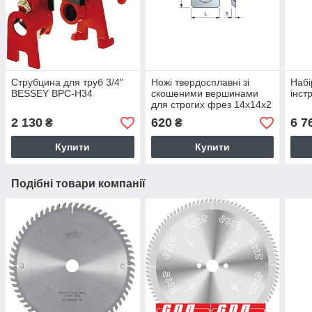
Струбцина для труб 3/4"
Ножі твердосплавні зі
Набі
BESSEY BPC-H34
скошеними вершинами
інст
для строгих фрез 14х14х2
мм
2 130
620
6 7
₴
₴
Купити
Купити
Подібні товари компанії