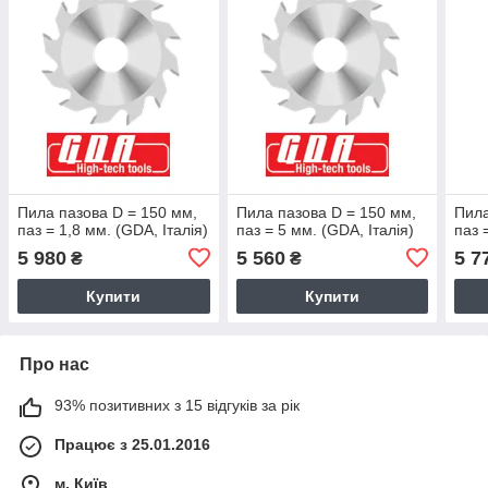
Пила пазова D = 150 мм,
Пила пазова D = 150 мм,
Пила
паз = 1,8 мм. (GDA, Італія)
паз = 5 мм. (GDA, Італія)
паз 
5 980
5 560
5 7
₴
₴
Купити
Купити
Про нас
93% позитивних з 15 відгуків за рік
Працює з 25.01.2016
м. Київ