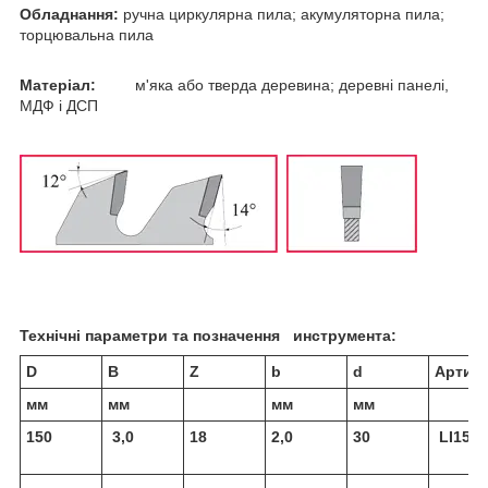
Обладнання:
ручна циркулярна пила; акумуляторна пила;
торцювальна пила
Матеріал:
м'яка або тверда деревина; деревні панелі,
МДФ і ДСП
Технічні параметри та позначення инструмента:
D
В
Z
b
d
Артик
мм
мм
мм
мм
150
3,0
18
2,0
30
LI150