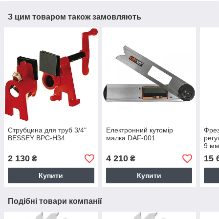
З цим товаром також замовляють
Струбцина для труб 3/4"
Електронний кутомір
Фрез
BESSEY BPC-H34
малка DAF-001
регу
9 мм
2 130
4 210
15 
₴
₴
Купити
Купити
Подібні товари компанії