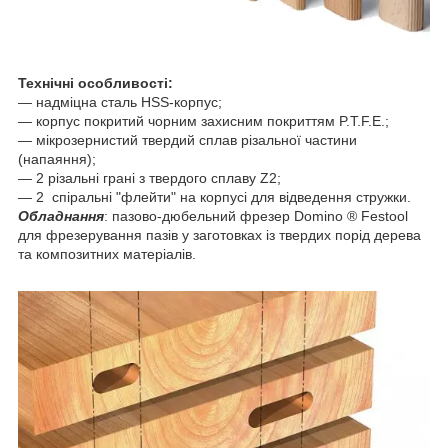
Технічні особливості:
— надміцна сталь HSS-корпус;
― корпус покритий чорним захисним покриттям P.T.F.E.;
― мікрозернистий твердий сплав різальної частини
(напаяння);
― 2 різальні грані з твердого сплаву Z2;
― 2 спіральні "флейти" на корпусі для відведення стружки.
Обладнання
: пазово-дюбельний фрезер Domino ® Festool
для фрезерування пазів у заготовках із твердих порід дерева
та композитних матеріалів.