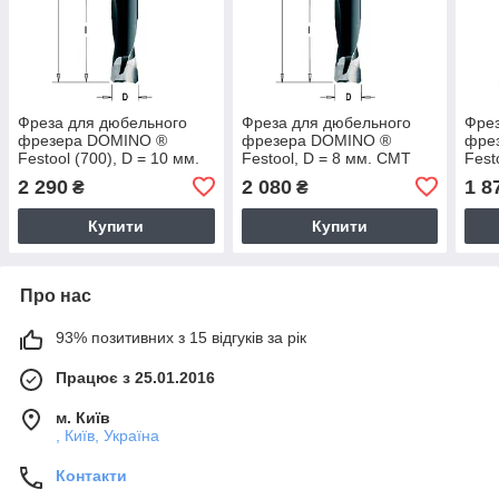
Фреза для дюбельного
Фреза для дюбельного
Фрез
фрезера DOMINO ®
фрезера DOMINO ®
фре
Festool (700), D = 10 мм.
Festool, D = 8 мм. СМТ
Fest
СМТ
СМ
2 290
2 080
1 8
₴
₴
Купити
Купити
Про нас
93% позитивних з 15 відгуків за рік
Працює з 25.01.2016
м. Київ
, Київ, Україна
Контакти