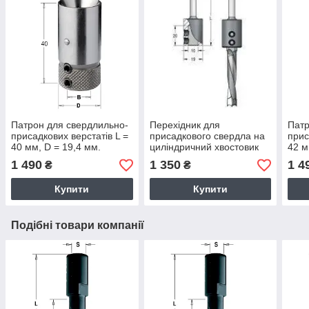
Патрон для свердлильно-
Перехідник для
Патр
присадкових верстатів L =
присадкового свердла на
прис
40 мм, D = 19,4 мм.
циліндричний хвостовик
42 м
12 мм (WPW Ізраела)
1 490
1 350
1 4
₴
₴
Купити
Купити
Подібні товари компанії