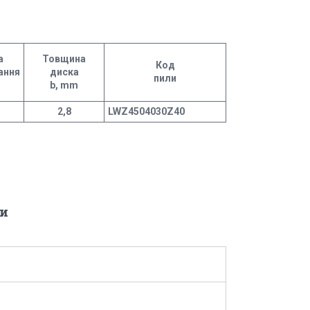
а
Товщина
Код
ання
диска
пили
b, mm
2,8
LWZ4504030Z40
и