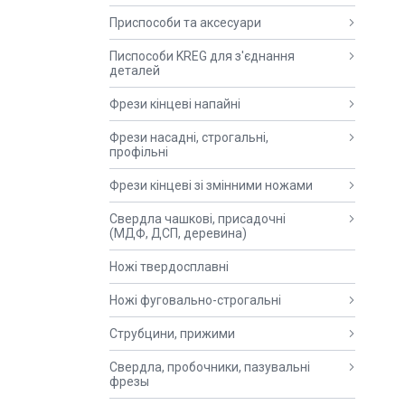
Приспособи та аксесуари
Писпособи KREG для з'єднання
деталей
Фрези кінцеві напайні
Фрези насадні, строгальні,
профільні
Фрези кінцеві зі змінними ножами
Свердла чашкові, присадочні
(МДФ, ДСП, деревина)
Ножі твердосплавні
Ножі фуговально-строгальні
Струбцини, прижими
Свердла, пробочники, пазувальні
фрезы