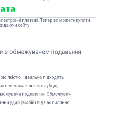
електронні платежі. Тепер ви можете купити
кидаючи сайту.
и з обмежувачем подавання.
ою якістю. Ідеально підходять
є невелика кількість зубців,
 обмежувача подавання. Обмежувач
й удар (відбій) під час пиляння.