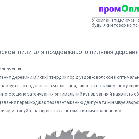
У компанії підключені 
будь-який товар не по
скові пили для поздовжнього пиляння деревин
изначення:
лення деревини м'яких і твердих порід уздовж волокон з оптимальн
 час ручного подавання з малою швидкістю та натиском, чому сприя
інно-скошене заточування оптимальний кут врізання й наявність
давання перешкоджає перевантаженню двигуна та мінімізує зворотни
 використовуйте на верстатах з автоматичним подаванням.