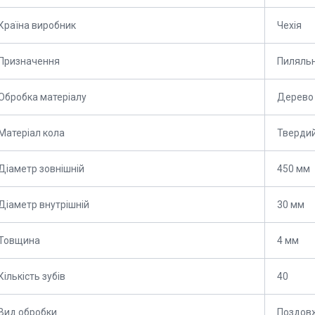
Країна виробник
Чехія
Призначення
Пиляль
Обробка матеріалу
Дерево
Матеріал кола
Твердий
Діаметр зовнішній
450 мм
Діаметр внутрішній
30 мм
Товщина
4 мм
Кількість зубів
40
Вид обробки
Поздов