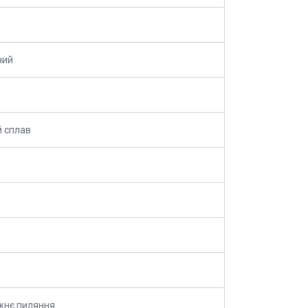
ний
 сплав
жнє пиляння