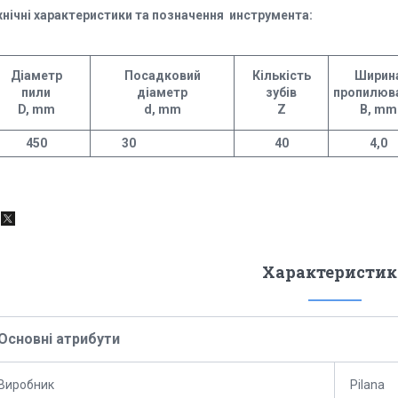
хнічні характеристики та позначення инструмента:
Діаметр
Посадковий
Кількість
Ширин
пили
діаметр
зубів
пропилюв
D, mm
d, mm
Z
В, mm
450
30
40
4,0
Характеристик
Основні атрибути
Виробник
Pilana