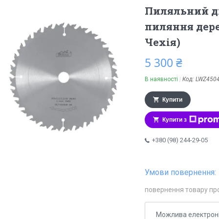
Пиляльний д
пиляння дере
Чехія)
5 300 ₴
В наявності
Код:
LWZ450
Купити
Купити з
+380 (98) 244-29-05
повернення товару пр