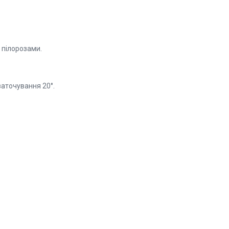
, пілорозами.
заточування 20°.