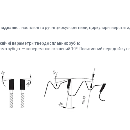
ладнання:
настільні та ручні циркулярні пили, циркулярні верстати
хнічні параметри твердосплавних зубів:
рма зубців — поперемінно скошений 10*. Позитивний передній кут 