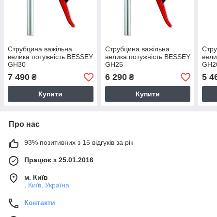
Струбцина важільна
Струбцина важільна
Стру
велика потужність BESSEY
велика потужність BESSEY
вели
GH30
GH25
GH2
7 490
6 290
5 4
₴
₴
Купити
Купити
Про нас
93% позитивних з 15 відгуків за рік
Працює з 25.01.2016
м. Київ
, Київ, Україна
Контакти