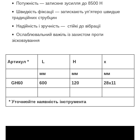
Потужність — затискне зусилля до 8500 Н
Швидкість фіксації — затискають уп'ятеро швидше
традиційних струбцин
Надійність і зручність — стійкі до вібрації
Ослаблювальний важіль із захистом проти
зісковзування
Артикул *
L
H
x
мм
мм
мм
GH60
600
120
28х11
* Уточнюйте наявність інструмента