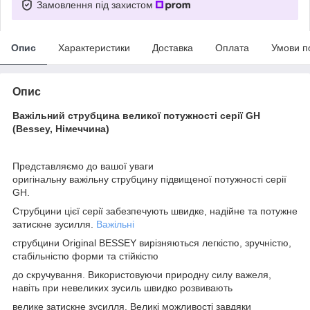
Замовлення під захистом
Опис
Характеристики
Доставка
Оплата
Умови п
Опис
Важільний струбцина великої потужності серії GH
(Bessey, Німеччина)
Представляємо до вашої уваги
оригінальну важільну струбцину підвищеної потужності серії
GH.
Струбцини цієї серії забезпечують швидке, надійне та потужне
затискне зусилля.
Важільні
струбцини Original BESSEY вирізняються легкістю, зручністю,
стабільністю форми та стійкістю
до скручування. Використовуючи природну силу важеля,
навіть при невеликих зусиль швидко розвивають
велике затискне зусилля. Великі можливості завдяки