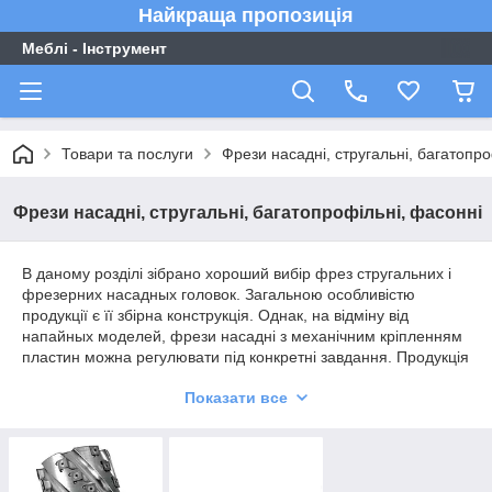
Найкраща пропозиція
Меблі - Інструмент
Товари та послуги
Фрези насадні, стругальні, багатопро
Фрези насадні, стругальні, багатопрофільні, фасонні
В даному розділі зібрано хороший вибір фрез стругальних і
фрезерних насадных головок. Загальною особливістю
продукції є її збірна конструкція. Однак, на відміну від
напайных моделей, фрези насадні з механічним кріпленням
пластин можна регулювати під конкретні завдання. Продукція
підходить для роботи з дерева, МДФ, ДСП і фанери.
Показати все
Представлений багатий вибір фрез, таких як циліндричні,
пазові, торцеві і навіть модель стругальна кукурудза.
Твердосплавні ножі фрез багатопрофільних дозволяють
використовувати вироби протягом тривалого терміну.
Завдяки цьому вам рідше доведеться витрачати кошти на