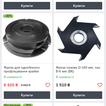
Купити
Купити
–30%
Фреза для однобічного
Фреза пазова D-160 мм, паз
профільування крайки
В-6 мм (ВК)
В наявності
В наявності
6 920
1 510
₴
₴
9 880 ₴
Купити
Купити
Роспродаж
–30%