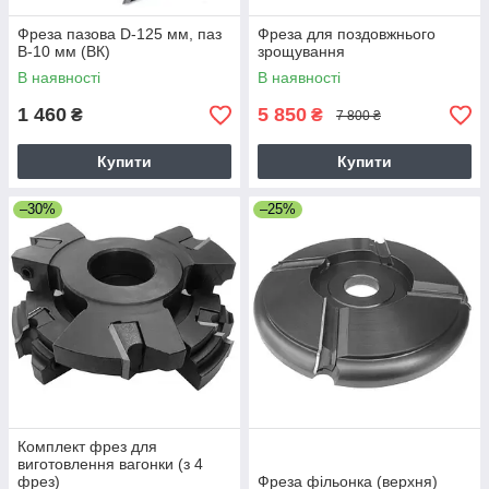
Фреза пазова D-125 мм, паз
Фреза для поздовжнього
В-10 мм (ВК)
зрощування
В наявності
В наявності
1 460
5 850
₴
₴
7 800 ₴
Купити
Купити
–30%
–25%
Комплект фрез для
виготовлення вагонки (з 4
фрез)
Фреза фільонка (верхня)