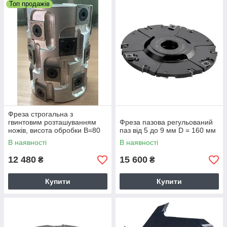
Топ продажів
Фреза строгальна з
гвинтовим розташуванням
Фреза пазова регульований
ножів, висота обробки В=80
паз від 5 до 9 мм D = 160 мм
мм, D = 60 мм d = 32 мм
В наявності
В наявності
12 480
15 600
₴
₴
Купити
Купити