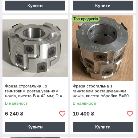
Купити
Купити
Топ продажів
Фреза строгальна , з
Фреза строгальна з
гвинтовим розташуванням
гвинтовим розташуванням
ножів, висота B = 42 мм; D =
ножів, висота обробки В=60
80 мм d = 40 мм
мм, D = 60 мм d = 32 мм
В наявності
В наявності
6 240
10 400
₴
₴
Купити
Купити