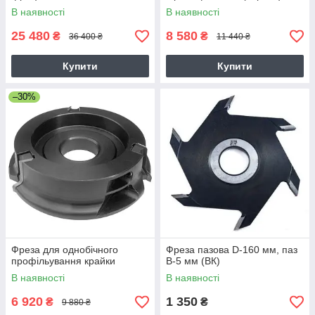
В наявності
В наявності
25 480
8 580
₴
₴
36 400 ₴
11 440 ₴
Купити
Купити
–30%
Фреза для однобічного
Фреза пазова D-160 мм, паз
профільування крайки
В-5 мм (ВК)
В наявності
В наявності
6 920
1 350
₴
₴
9 880 ₴